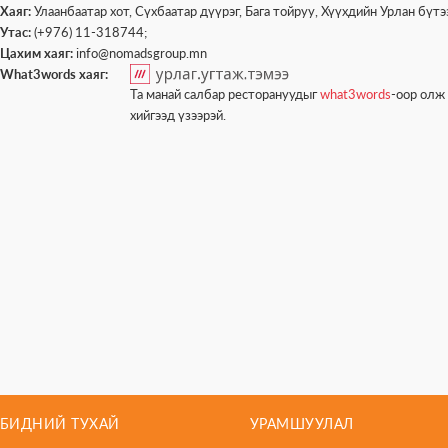
Хаяг:
Улаанбаатар хот, Сүхбаатар дүүрэг, Бага тойруу, Хүүхдийн Урлан бү
Утас:
(+976) 11-318744;
Цахим хаяг:
info@nomadsgroup.mn
What3words хаяг:
Та манай салбар ресторануудыг
what3words
-оор олж 
хийгээд үзээрэй.
БИДНИЙ ТУХАЙ
УРАМШУУЛАЛ