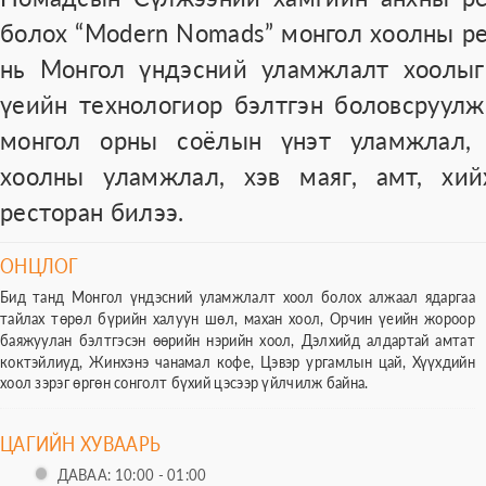
болох “Modern Nomads” монгол хоолны р
нь Монгол үндэсний уламжлалт хоолыг
үеийн технологиор бэлтгэн боловсруул
монгол орны соёлын үнэт уламжлал, 
хоолны уламжлал, хэв маяг, амт, хи
ресторан билээ.
ОНЦЛОГ
Бид танд Монгол үндэсний уламжлалт хоол болох алжаал ядаргаа
тайлах төрөл бүрийн халуун шөл, махан хоол, Орчин үеийн жороор
баяжуулан бэлтгэсэн өөрийн нэрийн хоол, Дэлхийд алдартай амтат
коктэйлиуд, Жинхэнэ чанамал кофе, Цэвэр ургамлын цай, Хүүхдийн
хоол зэрэг өргөн сонголт бүхий цэсээр үйлчилж байна.
ЦАГИЙН ХУВААРЬ
ДАВАА: 10:00 - 01:00