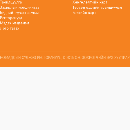
Танилцуулга
Хөнгөлөлтийн карт
Захирлын мэндчилгээ
Төрсөн өдрийн урамшуулал
Бидний түүхэн замнал
Бэлгийн карт
Ресторанууд
Мэдээ мэдээлэл
Лого татах
НОМАДСЫН СҮЛЖЭЭ РЕСТОРАНУУД © 2015 ОН. ЗОХИОГЧИЙН ЭРХ ХУУЛИА