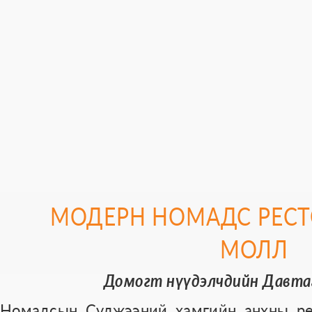
МОДЕРН НОМАДС РЕСТ
МОЛЛ
Домогт нүүдэлчдийн Давта
Номадсын Сүлжээний хамгийн анхны ре