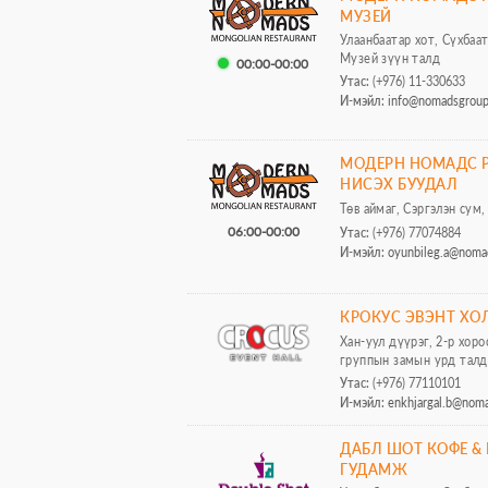
МУЗЕЙ
Улаанбаатар хот, Сүхбаат
Музей зүүн талд
00:00-00:00
Утас:
(+976) 11-330633
И-мэйл:
info@nomadsgrou
МОДЕРН НОМАДС Р
НИСЭХ БУУДАЛ
Төв аймаг, Сэргэлэн сум
06:00-00:00
Утас:
(+976) 77074884
И-мэйл:
oyunbileg.a@noma
КРОКУС ЭВЭНТ ХО
Хан-уул дүүрэг, 2-р хоро
группын замын урд талд,
Утас:
(+976) 77110101
И-мэйл:
enkhjargal.b@nom
ДАБЛ ШОТ КОФЕ &
ГУДАМЖ