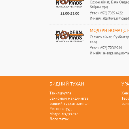
Орхон аймаг, Баян Өндөр 
байpны урд
Утас:
(+976) 7035 4422
11:00-23:00
И-мэйл:
altantuya.r@noma
МОДЕРН НОМАДС Р
Сэлэнгэ аймаг, Сүхбаатар
талд
Утас:
(+976) 77009944
И-мэйл:
selenge.mn@noma
БИДНИЙ ТУХАЙ
УР
Танилцуулга
Хөн
Захирлын мэндчилгээ
Төр
Бидний түүхэн замнал
Бэл
Ресторанууд
Мэдээ мэдээлэл
Лого татах