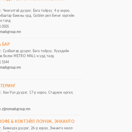
, Чингэлтэй дүүрэг, Бага тойруу, 4-р хороо,
анбаатар банкны урд, Golden pen бичиг хэргийн
үн талд
1 0505
omadsgroup.mn
 БАР
т, Сүхбаатар дүүрэг, Бага тойруу, Хүүхдийн
төв болон METRO MALL-н урд талд
1 5544
omadsgroup.mn
ТЕРИНГ
т, Хан-Уул дүүрэг, 17-р хороо, Стадиум оргил,
av.z@nomadsgroup.mn
КОФЕ & КОКТЭЙЛ ЛОУНЖ, ЭНКАНТО
т, Баянзүрх дүүрэг, 26-р хороо, Энканто молл-