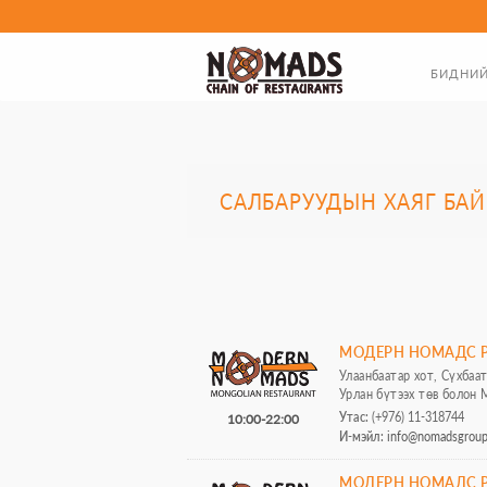
БИДНИЙ
ТАНИЛЦУУ
ЗАХИРЛЫ
САЛБАРУУДЫН ХАЯГ БА
БИДНИЙ Т
МОДЕРН НОМАДС Р
Улаанбаатар хот, Сүхбаа
Урлан бүтээх төв болон
Утас:
(+976) 11-318744
10:00-22:00
И-мэйл:
info@nomadsgrou
МОДЕРН НОМАДС Р