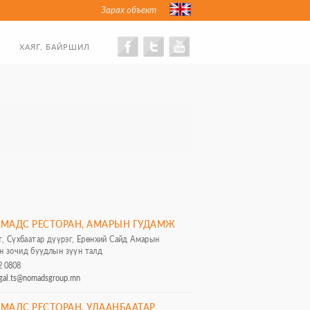
Зарах объект
ХАЯГ, БАЙРШИЛ
МАДС РЕСТОРАН, АМАРЫН ГУДАМЖ
т, Сүхбаатар дүүрэг, Ерөнхий Сайд Амарын
н зочид буудлын зүүн талд
2 0808
rgal.ts@nomadsgroup.mn
МАДС РЕСТОРАН, УЛААНБААТАР