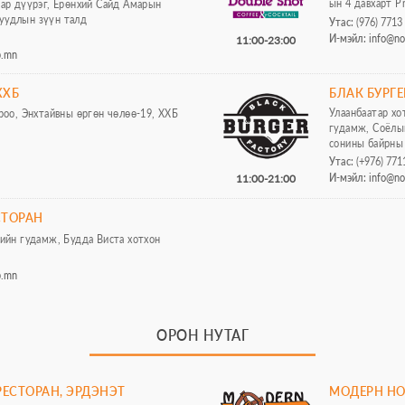
ын 4 давхарт P
тар дүүрэг, Ерөнхий Сайд Амарын
уудлын зүүн талд
Утас:
(976) 7713
И-мэйл:
info@n
11:00-23:00
p.mn
ХХБ
БЛАК БУРГ
Улаанбаатар хо
ороо, Энхтайвны өргөн чөлөө-19, ХХБ
гудамж, Соёлын
сонины байрны
Утас:
(+976) 771
И-мэйл:
info@n
11:00-21:00
СТОРАН
гийн гудамж, Будда Виста хотхон
p.mn
ОРОН НУТАГ
ЕСТОРАН, ЭРДЭНЭТ
МОДЕРН НО