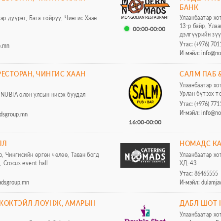
БАНК
Улаанбаатар хот
ар дүүрэг, Бага тойруу, Чингис Хаан
13-р байр, Ула
00:00-00:00
дэлгүүрийн зү
Утас:
(+976) 701
p.mn
И-мэйл:
info@n
ЕСТОРАН, ЧИНГИС ХААН
САЛМ ПАБ &
Улаанбаатар хо
Урлан бүтээх 
, NUBIA олон улсын нисэх буудал
Утас:
(+976) 771
И-мэйл:
info@n
dsgroup.mn
16:00-00:00
ЛЛ
НОМАДС КА
о, Чингисийн өргөн чөлөө, Таван богд
Улаанбаатар хо
 Crocus event hall
ХД-43
Утас:
86465555
adsgroup.mn
И-мэйл:
dulamj
 КОКТЭЙЛ ЛОУНЖ, АМАРЫН
ДАБЛ ШОТ 
Улаанбаатар хо