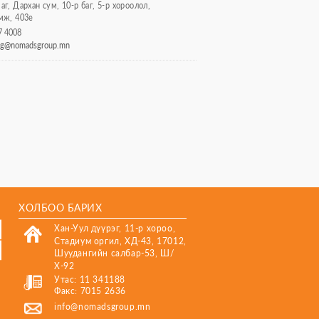
г, Дархан сум, 10-р баг, 5-р хороолол,
мж, 403е
7 4008
l.g@nomadsgroup.mn
ХОЛБОО БАРИХ
Хан-Уул дүүрэг, 11-р хороо,
Стадиум оргил, ХД-43, 17012,
Шуудангийн салбар-53, Ш/
Х-92
Утас: 11 341188
Факс: 7015 2636
info@nomadsgroup.mn