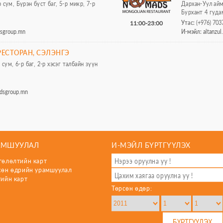
сум, Бүрэн бүст баг, 5-р микр, 7-р
Дархан-Уул айма
Бурхант 4 гуда
Утас:
(+976) 703
11:00-23:00
dsgroup.mn
И-мэйл:
altanzu
ЕСТОРАН, СЭЛЭНГЭ
 сум, 6-р баг, 2-р хэсэг талбайн зүүн
dsgroup.mn
АМШУУЛАЛ
И-МЭЙЛ БҮРТГҮҮЛЭХ
гөлөлтийн карт
сөн өдрийн урамшуулал
гийн карт
Төрсөн өдөр: