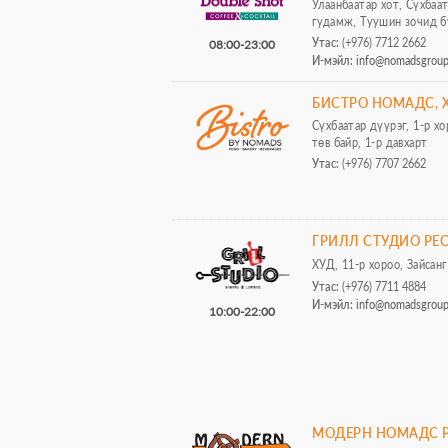
Улаанбаатар хот, Сүхбаа
гудамж, Туушин зочид б
Утас:
(+976) 7712 2662
08:00-23:00
И-мэйл:
info@nomadsgrou
БИСТРО НОМАДС, 
Сүхбаатар дүүрэг, 1-р х
төв байр, 1-р давхарт
Утас:
(+976) 7707 2662
ГРИЛЛ СТУДИО РЕ
ХУД, 11-р хороо, Зайсан
Утас:
(+976) 7711 4884
И-мэйл:
info@nomadsgrou
10:00-22:00
МОДЕРН НОМАДС Р