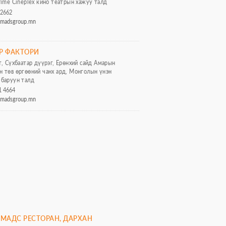
rime Cineplex кино театрын хажуу талд
 2662
omadsgroup.mn
ЕР ФАКТОРИ
т, Сүхбаатар дүүрэг, Ерөнхий сайд Амарын
 төв өргөөний чанх ард, Монголын үнэн
 баруун талд
1 4664
omadsgroup.mn
МАДС РЕСТОРАН, ДАРХАН