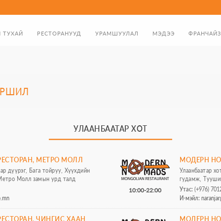
 ТУХАЙ
РЕСТОРАНУУД
УРАМШУУЛАЛ
МЭДЭЭ
ФРАНЧАЙЗ
ЛГА
ХООЛНЫ ЦЭС
ХӨНГӨЛӨЛТИЙН КАРТ
Н МЭНДЧИЛГЭЭ
ТӨРСӨН ӨДРИЙН УРАМШУУЛАЛ
ЙРШИЛ
ҮҮХЭН ЗАМНАЛ
БЭЛГИЙН КАРТ
УЛААНБААТАР ХОТ
ЕСТОРАН, МЕТРО МОЛЛ
МОДЕРН НО
тар дүүрэг, Бага тойруу, Хүүхдийн
Улаанбаатар хо
 Mетро Молл замын урд талд
гудамж, Тууши
Утас:
(+976) 701
10:00-22:00
p.mn
И-мэйл:
naranja
ЕСТОРАН, ЧИНГИС ХААН
МОДЕРН НО