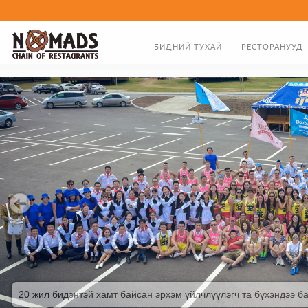
БИДНИЙ ТУХАЙ
РЕСТОРАНУУД
ТАНИЛЦУУЛГА
ХООЛНЫ ЦЭС
ЗАХИРЛЫН МЭНДЧИЛГЭЭ
БИДНИЙ ТҮҮХЭН ЗАМНАЛ
20 жил бидэнтэй хамт байсан эрхэм үйлчлүүлэгч та бүхэндээ ба